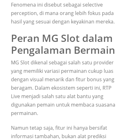
Fenomena ini disebut sebagai selective
perception, di mana orang lebih fokus pada
hasil yang sesuai dengan keyakinan mereka.
Peran MG Slot dalam
Pengalaman Bermain
MG Slot dikenal sebagai salah satu provider
yang memiliki variasi permainan cukup luas
dengan visual menarik dan fitur bonus yang
beragam. Dalam ekosistem seperti ini, RTP
Live menjadi salah satu alat bantu yang
digunakan pemain untuk membaca suasana
permainan.
Namun tetap saja, fitur ini hanya bersifat
informasi tambahan, bukan alat prediksi