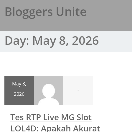
Skip
Bloggers Unite
to
content
Day:
May 8, 2026
May 8,
-
2026
Tes RTP Live MG Slot
LOL4D: Apakah Akurat