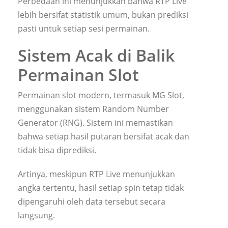
Perbedaan ini menunjukkan bahwa RTP Live
lebih bersifat statistik umum, bukan prediksi
pasti untuk setiap sesi permainan.
Sistem Acak di Balik
Permainan Slot
Permainan slot modern, termasuk MG Slot,
menggunakan sistem Random Number
Generator (RNG). Sistem ini memastikan
bahwa setiap hasil putaran bersifat acak dan
tidak bisa diprediksi.
Artinya, meskipun RTP Live menunjukkan
angka tertentu, hasil setiap spin tetap tidak
dipengaruhi oleh data tersebut secara
langsung.