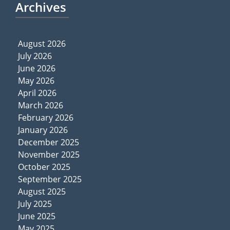
Archives
August 2026
July 2026
June 2026
May 2026
April 2026
March 2026
February 2026
January 2026
December 2025
November 2025
October 2025
September 2025
August 2025
July 2025
June 2025
May 2025