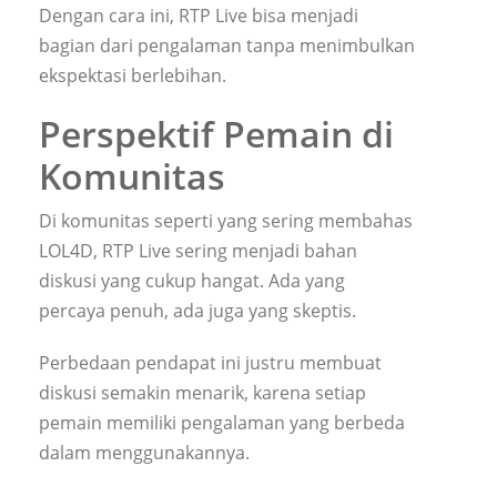
Dengan cara ini, RTP Live bisa menjadi
bagian dari pengalaman tanpa menimbulkan
ekspektasi berlebihan.
Perspektif Pemain di
Komunitas
Di komunitas seperti yang sering membahas
LOL4D, RTP Live sering menjadi bahan
diskusi yang cukup hangat. Ada yang
percaya penuh, ada juga yang skeptis.
Perbedaan pendapat ini justru membuat
diskusi semakin menarik, karena setiap
pemain memiliki pengalaman yang berbeda
dalam menggunakannya.