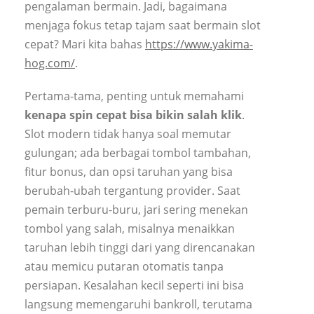
pengalaman bermain. Jadi, bagaimana
menjaga fokus tetap tajam saat bermain slot
cepat? Mari kita bahas
https://www.yakima-
hog.com/
.
Pertama-tama, penting untuk memahami
kenapa spin cepat bisa bikin salah klik
.
Slot modern tidak hanya soal memutar
gulungan; ada berbagai tombol tambahan,
fitur bonus, dan opsi taruhan yang bisa
berubah-ubah tergantung provider. Saat
pemain terburu-buru, jari sering menekan
tombol yang salah, misalnya menaikkan
taruhan lebih tinggi dari yang direncanakan
atau memicu putaran otomatis tanpa
persiapan. Kesalahan kecil seperti ini bisa
langsung memengaruhi bankroll, terutama