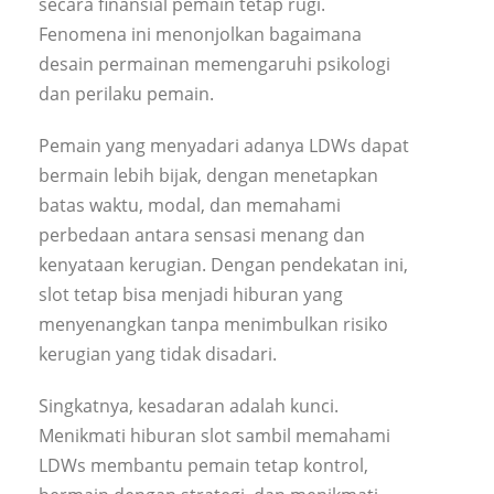
secara finansial pemain tetap rugi.
Fenomena ini menonjolkan bagaimana
desain permainan memengaruhi psikologi
dan perilaku pemain.
Pemain yang menyadari adanya LDWs dapat
bermain lebih bijak, dengan menetapkan
batas waktu, modal, dan memahami
perbedaan antara sensasi menang dan
kenyataan kerugian. Dengan pendekatan ini,
slot tetap bisa menjadi hiburan yang
menyenangkan tanpa menimbulkan risiko
kerugian yang tidak disadari.
Singkatnya, kesadaran adalah kunci.
Menikmati hiburan slot sambil memahami
LDWs membantu pemain tetap kontrol,