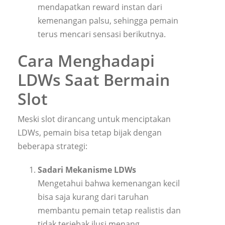
mendapatkan reward instan dari
kemenangan palsu, sehingga pemain
terus mencari sensasi berikutnya.
Cara Menghadapi
LDWs Saat Bermain
Slot
Meski slot dirancang untuk menciptakan
LDWs, pemain bisa tetap bijak dengan
beberapa strategi:
Sadari Mekanisme LDWs
Mengetahui bahwa kemenangan kecil
bisa saja kurang dari taruhan
membantu pemain tetap realistis dan
tidak terjebak ilusi menang.