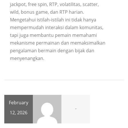
jackpot, free spin, RTP, volatilitas, scatter,
wild, bonus game, dan RTP harian.
Mengetahui istilah-istilah ini tidak hanya
mempermudah interaksi dalam komunitas,
tapi juga membantu pemain memahami
mekanisme permainan dan memaksimalkan
pengalaman bermain dengan bijak dan
menyenangkan.
February
-
12, 2026