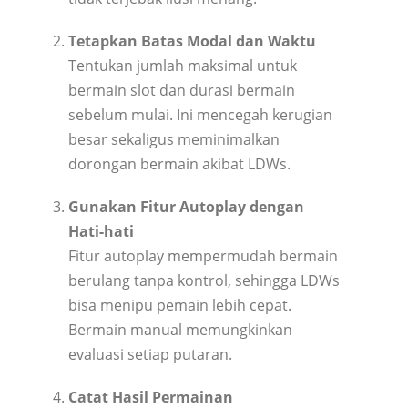
Tetapkan Batas Modal dan Waktu
Tentukan jumlah maksimal untuk
bermain slot dan durasi bermain
sebelum mulai. Ini mencegah kerugian
besar sekaligus meminimalkan
dorongan bermain akibat LDWs.
Gunakan Fitur Autoplay dengan
Hati-hati
Fitur autoplay mempermudah bermain
berulang tanpa kontrol, sehingga LDWs
bisa menipu pemain lebih cepat.
Bermain manual memungkinkan
evaluasi setiap putaran.
Catat Hasil Permainan