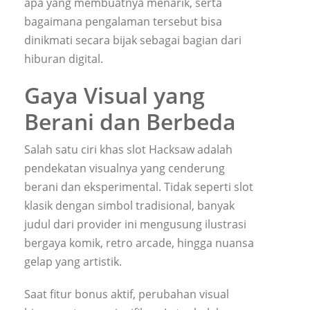
apa yang membuatnya menarik, serta
bagaimana pengalaman tersebut bisa
dinikmati secara bijak sebagai bagian dari
hiburan digital.
Gaya Visual yang
Berani dan Berbeda
Salah satu ciri khas slot Hacksaw adalah
pendekatan visualnya yang cenderung
berani dan eksperimental. Tidak seperti slot
klasik dengan simbol tradisional, banyak
judul dari provider ini mengusung ilustrasi
bergaya komik, retro arcade, hingga nuansa
gelap yang artistik.
Saat fitur bonus aktif, perubahan visual