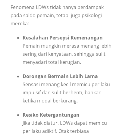
Fenomena LDWs tidak hanya berdampak
pada saldo pemain, tetapi juga psikologi
mereka:
Kesalahan Persepsi Kemenangan
Pemain mungkin merasa menang lebih
sering dari kenyataan, sehingga sulit
menyadari total kerugian.
Dorongan Bermain Lebih Lama
Sensasi menang kecil memicu perilaku
impulsif dan sulit berhenti, bahkan
ketika modal berkurang.
Resiko Ketergantungan
Jika tidak diatur, LDWs dapat memicu
perilaku adiktif. Otak terbiasa