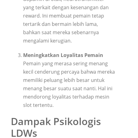
yang terkait dengan kesenangan dan
reward. Ini membuat pemain tetap
tertarik dan bermain lebih lama,
bahkan saat mereka sebenarnya
mengalami kerugian.
Meningkatkan Loyalitas Pemain
Pemain yang merasa sering menang
kecil cenderung percaya bahwa mereka
memiliki peluang lebih besar untuk
menang besar suatu saat nanti. Hal ini
mendorong loyalitas terhadap mesin
slot tertentu.
Dampak Psikologis
LDWs