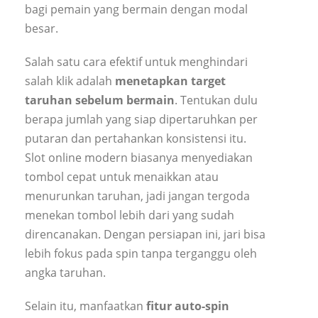
bagi pemain yang bermain dengan modal
besar.
Salah satu cara efektif untuk menghindari
salah klik adalah
menetapkan target
taruhan sebelum bermain
. Tentukan dulu
berapa jumlah yang siap dipertaruhkan per
putaran dan pertahankan konsistensi itu.
Slot online modern biasanya menyediakan
tombol cepat untuk menaikkan atau
menurunkan taruhan, jadi jangan tergoda
menekan tombol lebih dari yang sudah
direncanakan. Dengan persiapan ini, jari bisa
lebih fokus pada spin tanpa terganggu oleh
angka taruhan.
Selain itu, manfaatkan
fitur auto-spin