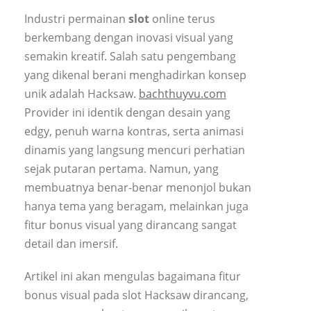
Industri permainan
slot
online terus
berkembang dengan inovasi visual yang
semakin kreatif. Salah satu pengembang
yang dikenal berani menghadirkan konsep
unik adalah Hacksaw.
bachthuyvu.com
Provider ini identik dengan desain yang
edgy, penuh warna kontras, serta animasi
dinamis yang langsung mencuri perhatian
sejak putaran pertama. Namun, yang
membuatnya benar-benar menonjol bukan
hanya tema yang beragam, melainkan juga
fitur bonus visual yang dirancang sangat
detail dan imersif.
Artikel ini akan mengulas bagaimana fitur
bonus visual pada slot Hacksaw dirancang,