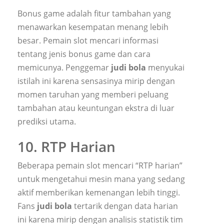
Bonus game adalah fitur tambahan yang
menawarkan kesempatan menang lebih
besar. Pemain slot mencari informasi
tentang jenis bonus game dan cara
memicunya. Penggemar
judi bola
menyukai
istilah ini karena sensasinya mirip dengan
momen taruhan yang memberi peluang
tambahan atau keuntungan ekstra di luar
prediksi utama.
10. RTP Harian
Beberapa pemain slot mencari “RTP harian”
untuk mengetahui mesin mana yang sedang
aktif memberikan kemenangan lebih tinggi.
Fans
judi bola
tertarik dengan data harian
ini karena mirip dengan analisis statistik tim