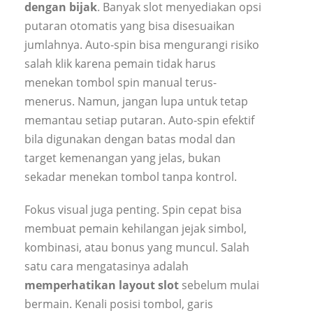
dengan bijak
. Banyak slot menyediakan opsi
putaran otomatis yang bisa disesuaikan
jumlahnya. Auto-spin bisa mengurangi risiko
salah klik karena pemain tidak harus
menekan tombol spin manual terus-
menerus. Namun, jangan lupa untuk tetap
memantau setiap putaran. Auto-spin efektif
bila digunakan dengan batas modal dan
target kemenangan yang jelas, bukan
sekadar menekan tombol tanpa kontrol.
Fokus visual juga penting. Spin cepat bisa
membuat pemain kehilangan jejak simbol,
kombinasi, atau bonus yang muncul. Salah
satu cara mengatasinya adalah
memperhatikan layout slot
sebelum mulai
bermain. Kenali posisi tombol, garis