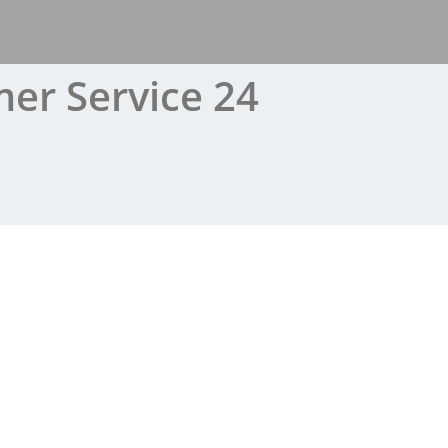
er Service 24