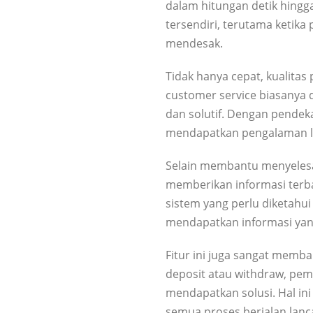
dalam hitungan detik hingg
tersendiri, terutama keti
mendesak.
Tidak hanya cepat, kualitas
customer service biasanya 
dan solutif. Dengan pendek
mendapatkan pengalaman la
Selain membantu menyelesai
memberikan informasi terba
sistem yang perlu diketahui
mendapatkan informasi yang
Fitur ini juga sangat memban
deposit atau withdraw, pe
mendapatkan solusi. Hal in
semua proses berjalan lanc