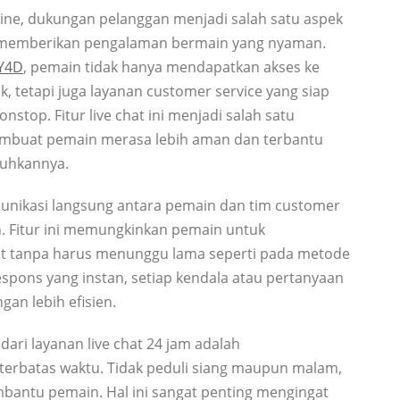
ine, dukungan pelanggan menjadi salah satu aspek
k memberikan pengalaman bermain yang nyaman.
Y4D
, pemain tidak hanya mendapatkan akses ke
, tetapi juga layanan customer service yang siap
top. Fitur live chat ini menjadi salah satu
mbuat pemain merasa lebih aman dan terbantu
uhkannya.
munikasi langsung antara pemain dan tim customer
an. Fitur ini memungkinkan pemain untuk
t tanpa harus menunggu lama seperti pada metode
espons yang instan, setiap kendala atau pertanyaan
gan lebih efisien.
dari layanan live chat 24 jam adalah
 terbatas waktu. Tidak peduli siang maupun malam,
mbantu pemain. Hal ini sangat penting mengingat