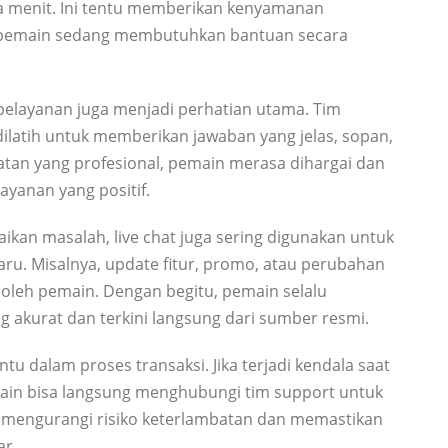
a menit. Ini tentu memberikan kenyamanan
ka pemain sedang membutuhkan bantuan secara
 pelayanan juga menjadi perhatian utama. Tim
dilatih untuk memberikan jawaban yang jelas, sopan,
atan yang profesional, pemain merasa dihargai dan
yanan yang positif.
kan masalah, live chat juga sering digunakan untuk
ru. Misalnya, update fitur, promo, atau perubahan
 oleh pemain. Dengan begitu, pemain selalu
 akurat dan terkini langsung dari sumber resmi.
tu dalam proses transaksi. Jika terjadi kendala saat
main bisa langsung menghubungi tim support untuk
i mengurangi risiko keterlambatan dan memastikan
ar.