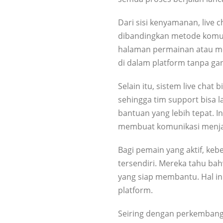
Dari sisi kenyamanan, live
dibandingkan metode komuni
halaman permainan atau mem
di dalam platform tanpa ga
Selain itu, sistem live cha
sehingga tim support bisa 
bantuan yang lebih tepat. 
membuat komunikasi menjadi
Bagi pemain yang aktif, ke
tersendiri. Mereka tahu ba
yang siap membantu. Hal in
platform.
Seiring dengan perkembangan