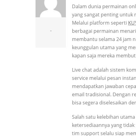
Dalam dunia permainan onl
yang sangat penting untu
Melalui platform seperti
KU
-
berbagai permainan menarik
membantu selama 24 jam nons
keunggulan utama yang me
kapan saja mereka membut
Live chat adalah sistem ko
service melalui pesan inst
mendapatkan jawaban cepa
email tradisional. Dengan r
bisa segera diselesaikan den
Salah satu kelebihan utama 
ketersediaannya yang tidak
tim support selalu siap me